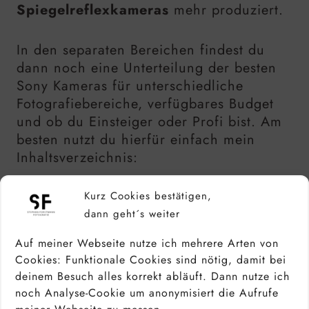
Spiegelreflexkameras
mehr produziert.
In den separaten Bereichen findest du
dann noch eine Unterteilung der besten
Sony Kameras für unterschiedliche
Fotografiebereiche, verfügbares Budget
und ob du Einsteiger oder Profi bist. Am
besten nutzt du hierfür einfach mein
Inhaltsverzeichnis:
Kurz Cookies bestätigen,
dann geht´s weiter
SONY BAUT EINIGE DER
BESTEN KAMERAS
Auf meiner Webseite nutze ich mehrere Arten von
Cookies: Funktionale Cookies sind nötig, damit bei
deinem Besuch alles korrekt abläuft. Dann nutze ich
noch Analyse-Cookie um anonymisiert die Aufrufe
Sony gehört zu den besten, großen