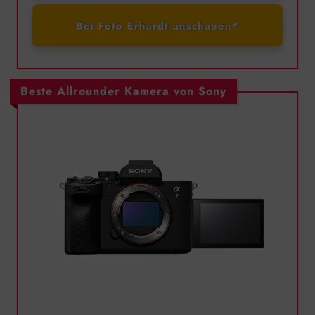
Bei Foto Erhardt anschauen*
Beste Allrounder Kamera von Sony