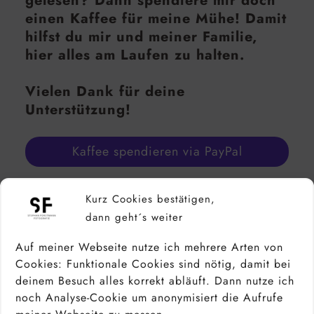
gelesen? Dann spendiere mir doch
einen Kaffee für meine Mühe! Damit
hilfst du mir und meiner Familie,
hier alles am Laufen zu halten.
Vielen Dank für deine
Unterstützung!
Kaffee spendieren via PayPal
Kurz Cookies bestätigen,
dann geht´s weiter
Noch mehr von mir bzw. über mich
findest du in den sozialen Medien:
Auf meiner Webseite nutze ich mehrere Arten von
Cookies: Funktionale Cookies sind nötig, damit bei
Facebook
Instagram
Instagram
deinem Besuch alles korrekt abläuft. Dann nutze ich
Pinterest
LinkedIn
500px
noch Analyse-Cookie um anonymisiert die Aufrufe
YouTube