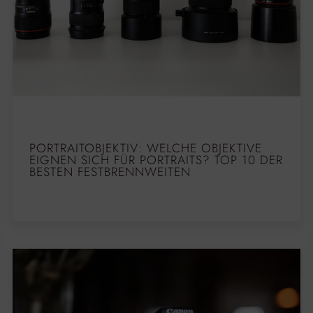
PORTRAITOBJEKTIV: WELCHE OBJEKTIVE
EIGNEN SICH FÜR PORTRAITS? TOP 10 DER
BESTEN FESTBRENNWEITEN