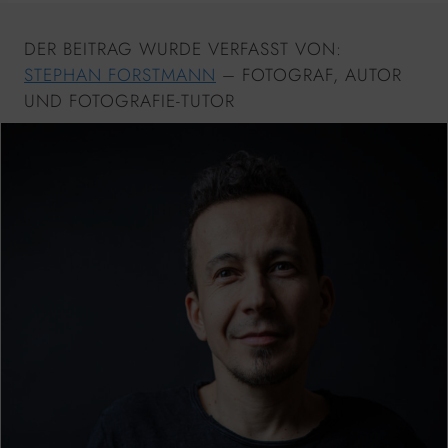
DER BEITRAG WURDE VERFASST VON:
STEPHAN FORSTMANN
– FOTOGRAF, AUTOR
UND FOTOGRAFIE-TUTOR