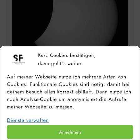
Kurz Cookies bestätigen,
dann geht´s weiter
Auf meiner Webseite nutze ich mehrere Arten von
SONNENFINSTERNIS
Cookies: Funktionale Cookies sind nötig, damit bei
FOTOGRAFIEREN – TIPPS UND
deinem Besuch alles korrekt abläuft. Dann nutze ich
EINSTELLUNGEN
noch Analyse-Cookie um anonymisiert die Aufrufe
25 März, 2025
meiner Webseite zu messen.
Dienste verwalten
Annehmen