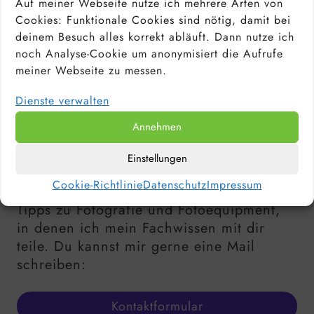
Auf meiner Webseite nutze ich mehrere Arten von
Cookies: Funktionale Cookies sind nötig, damit bei
deinem Besuch alles korrekt abläuft. Dann nutze ich
Unabhängig und kostenlos durch
noch Analyse-Cookie um anonymisiert die Aufrufe
deine Klicks:
Mit Sternchen (*) markierte
meiner Webseite zu messen.
Links sind Affiliate-Links. Wenn du
Dienste verwalten
darüber einkaufst, erhalte ich eine
Provision. Als Amazon-Partner verdiene
Annehmen
ich an qualifizierten Verkäufen.
Einstellungen
Ich bin Stephan, Berufsfotograf und Tutor.
Cookie-Richtlinie
Datenschutz
Impressum
Auf meiner Webseite findest du wertvolle
Tipps zu Fotografie und Fotoequipment,
in denen ich mein Fachwissen mit dir
teile. Du kannst mir gerne eine Mail
schreiben:
Kontaktformular