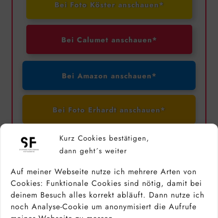
Bei Foto Köster anschauen*
Bei Calumet anschauen*
Bei Amazon anschauen*
Bei Foto Erhardt anschauen*
Kurz Cookies bestätigen,
dann geht´s weiter
Top Nikon APS-C Kamera
Auf meiner Webseite nutze ich mehrere Arten von
Cookies: Funktionale Cookies sind nötig, damit bei
deinem Besuch alles korrekt abläuft. Dann nutze ich
noch Analyse-Cookie um anonymisiert die Aufrufe