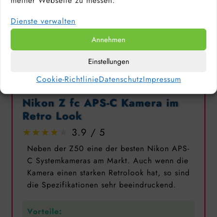
meiner Webseite zu messen.
Dienste verwalten
Annehmen
Einstellungen
Cookie-Richtlinie
Datenschutz
Impressum
Nikon Z fc APS-C Kamera im
Retro Look
3.9
Neben der Z50 eine der besten Nikon APS-
C Systemkameras am Markt. Auch wenn die
Kamera einen starken Retrolook hat, so sind
die Spezifikationen sehr beeindruckend.
Vorteile: