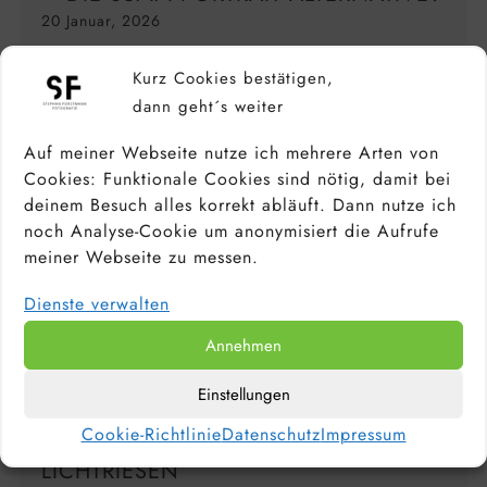
20 Januar, 2026
Kurz Cookies bestätigen,
dann geht´s weiter
Auf meiner Webseite nutze ich mehrere Arten von
Cookies: Funktionale Cookies sind nötig, damit bei
deinem Besuch alles korrekt abläuft. Dann nutze ich
noch Analyse-Cookie um anonymisiert die Aufrufe
meiner Webseite zu messen.
Dienste verwalten
Annehmen
Einstellungen
CANON RF 45MM 1.2 STM TEST –
Cookie-Richtlinie
Datenschutz
Impressum
REVIEW DES GÜNSTIGEN
LICHTRIESEN