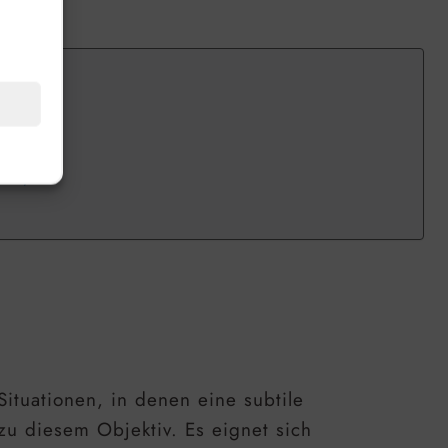
 Canon
Nikon
Sony
Situationen, in denen eine subtile
zu diesem Objektiv. Es eignet sich