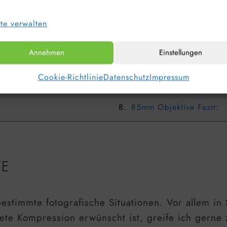
te verwalten
Annehmen
Einstellungen
Beste 85mm Objektive:
Beste 85mm Objektive: 
Cookie-Richtlinie
Datenschutz
Impressum
Beste 85mm Objektive: 
85mm Objektive Fazit:
TE
stimmte fotografische Situationen. Vor allem in 
ete Kompression erwünscht ist, greife ich gerne 