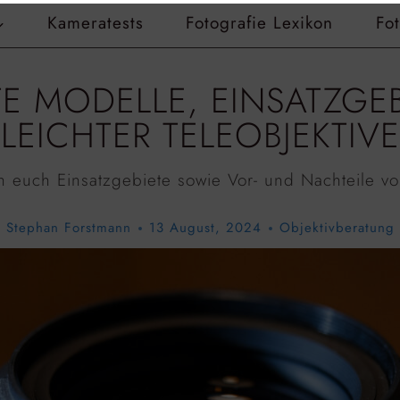
Kameratests
Fotografie Lexikon
Fo
TE MODELLE, EINSATZGE
LEICHTER TELEOBJEKTIVE
ch euch Einsatzgebiete sowie Vor- und Nachteile 
Stephan Forstmann
13 August, 2024
Objektivberatung