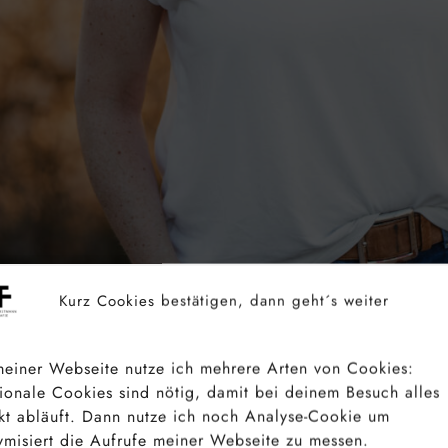
Kurz Cookies bestätigen, dann geht´s weiter
einer Webseite nutze ich mehrere Arten von Cookies:
ionale Cookies sind nötig, damit bei deinem Besuch alles
Ein Portrait, das mit einem 85mm Objektiv fotografiert wurd
kt abläuft. Dann nutze ich noch Analyse-Cookie um
misiert die Aufrufe meiner Webseite zu messen.