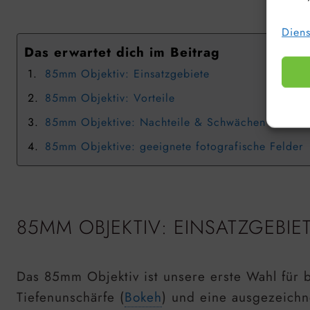
Diens
Das erwartet dich im Beitrag
85mm Objektiv: Einsatzgebiete
85mm Objektiv: Vorteile
85mm Objektive: Nachteile & Schwächen
85mm Objektive: geeignete fotografische Felder
85MM OBJEKTIV: EINSATZGEBIE
Das 85mm Objektiv ist unsere erste Wahl für be
Tiefenunschärfe (
Bokeh
) und eine ausgezeichn