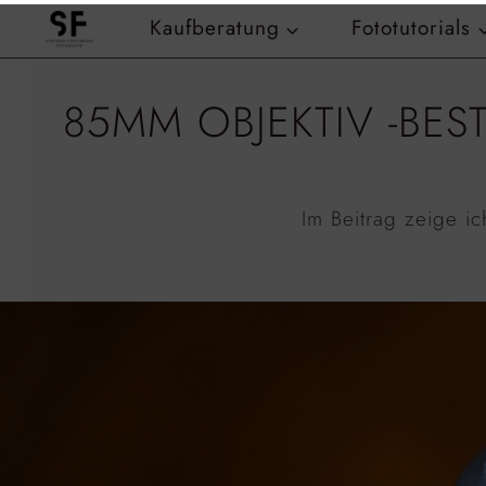
Zum
Kaufberatung
Fototutorials
Inhalt
springen
85MM OBJEKTIV -BES
Im Beitrag zeige i