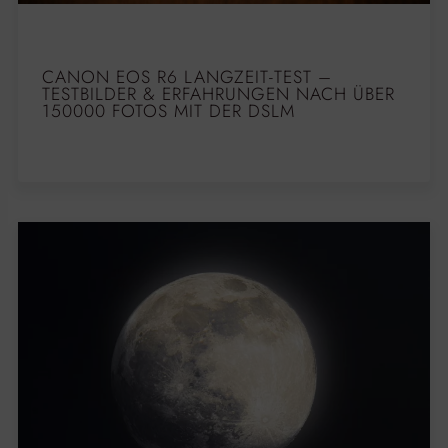
CANON EOS R6 LANGZEIT-TEST –
TESTBILDER & ERFAHRUNGEN NACH ÜBER
150000 FOTOS MIT DER DSLM