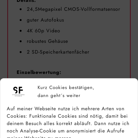
Details:
24,5Megapixel CMOS-Vollformatsensor
guter Autofokus
4K 60p Video
robustes Gehäuse
2 SD-Speicherkartenfächer
Einzelbewertung:
Bildqualität: 8/10
Kurz Cookies bestätigen,
Handling: 8/10
dann geht´s weiter
Geschwindigkeit: 7/10
Auf meiner Webseite nutze ich mehrere Arten von
Ausstattung: 7/10
Cookies: Funktionale Cookies sind nötig, damit bei
deinem Besuch alles korrekt abläuft. Dann nutze ich
Autofokus: 8/10
noch Analyse-Cookie um anonymisiert die Aufrufe
Videofunktionen: 8/10