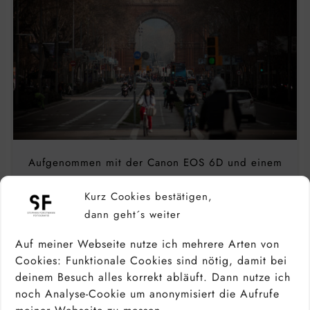
Aufgenommen mit der Canon EOS 6D und einem
sehr günstigen 75-300mm Teleobjektiv
Kurz Cookies bestätigen,
dann geht´s weiter
Auf meiner Webseite nutze ich mehrere Arten von
Cookies: Funktionale Cookies sind nötig, damit bei
LICHT UND ATMOSPHÄRE
deinem Besuch alles korrekt abläuft. Dann nutze ich
noch Analyse-Cookie um anonymisiert die Aufrufe