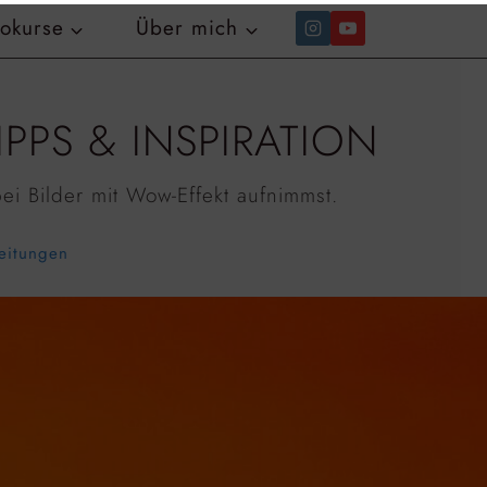
tokurse
Über mich
PS & INSPIRATION
ei Bilder mit Wow-Effekt aufnimmst.
leitungen