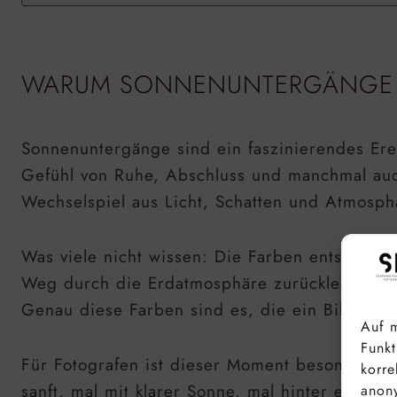
WARUM SONNENUNTERGÄNGE S
Sonnenuntergänge sind ein faszinierendes Ere
Gefühl von Ruhe, Abschluss und manchmal auch
Wechselspiel aus Licht, Schatten und Atmosph
Was viele nicht wissen: Die Farben entstehen 
Weg durch die Erdatmosphäre zurücklegen. Da
Genau diese Farben sind es, die ein Bild so 
Auf m
Funkt
Für Fotografen ist dieser Moment besonders, we
korre
sanft, mal mit klarer Sonne, mal hinter eine
anony