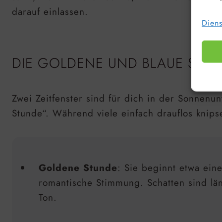
darauf einlassen.
Diens
DIE GOLDENE UND BLAUE STUND
Zwei Zeitfenster sind für dich in der Sonnen
Stunde“. Während viele einfach drauflos knipse
Goldene Stunde
: Sie beginnt etwa ein
romantische Stimmung. Schatten sind län
Ton.