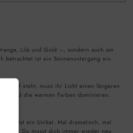
 Orange, Lila und Gold –, sondern auch am
h betrachtet ist ein Sonnenuntergang ein
ne tief steht, muss ihr Licht einen längeren
reut, und die warmen Farben dominieren.
rgang ist ein Unikat. Mal dramatisch, mal
Reiz aus: Du musst dich immer wieder neu