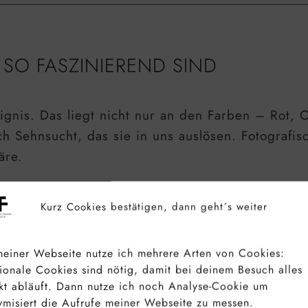
O FASZINIEREND SIND
ignis. Das liegt nicht nur an den Farben – Rot,
 Sehnsucht, das sie in uns auslösen. Fotografisc
äre.
durch das Streuverhalten des Lichts. Wenn die Son
Kurz Cookies bestätigen, dann geht´s weiter
bei werden die blauen Lichtanteile stärker gest
emotional und fesselnd machen.
einer Webseite nutze ich mehrere Arten von Cookies:
ionale Cookies sind nötig, damit bei deinem Besuch alles
il er selten perfekt gleich ist. Jeder Sonnenunte
kt abläuft. Dann nutze ich noch Analyse-Cookie um
r dichten Wolkendecke. Und genau das macht den 
misiert die Aufrufe meiner Webseite zu messen.