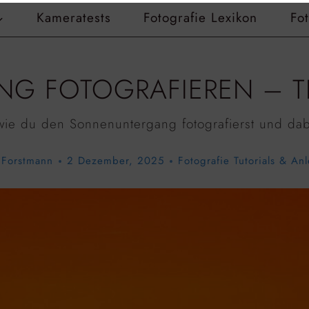
Kameratests
Fotografie Lexikon
Fo
 FOTOGRAFIEREN – TIP
 wie du den Sonnenuntergang fotografierst und dab
 Forstmann
2 Dezember, 2025
Fotografie Tutorials & An