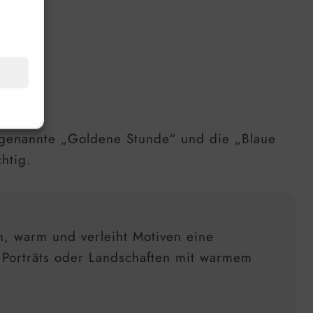
sogenannte „Goldene Stunde“ und die „Blaue
htig.
h, warm und verleiht Motiven eine
r Porträts oder Landschaften mit warmem