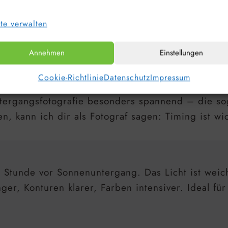
te verwalten
Annehmen
Einstellungen
E: WAS IST DAS EIGENTLICH?
Cookie-Richtlinie
Datenschutz
Impressum
untergangsfotografie besonders spannend – die 
n, kann ich dir als Fotograf sagen: Timing ist wic
e Stunde vor Sonnenuntergang. Das Licht ist weic
ger, Konturen klarer, Farben intensiver. Ideal fü