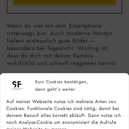
Wenn du viel mit dem Smartphone
unterwegs bist: Auch moderne Handys
liefern erstaunlich gute Bilder –
besonders bei Tageslicht. Wichtig ist,
dass du dich mit deiner Kamera
wohlfühlst und schnell reagieren kannst.
Kurz Cookies bestätigen,
dann geht´s weiter
OBJEKTIVE FÜR DIE
STREETFOTOGRAFIE
Auf meiner Webseite nutze ich mehrere Arten von
Cookies: Funktionale Cookies sind nötig, damit bei
deinem Besuch alles korrekt abläuft. Dann nutze ich
Die meisten Streetfotografen – und auch
noch Analyse-Cookie um anonymisiert die Aufrufe
ich selbst – arbeiten mit Festbrennweiten