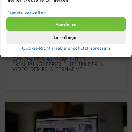
meiner Webseite zu messen.
Dienste verwalten
Annehmen
Einstellungen
Cookie-Richtlinie
Datenschutz
Impressum
CANON EOS R6 MARK II TEST –
ERFAHRUNGSBERICHT, TESTBILDER &
VIDEO DER R3 ALTERNATIVE