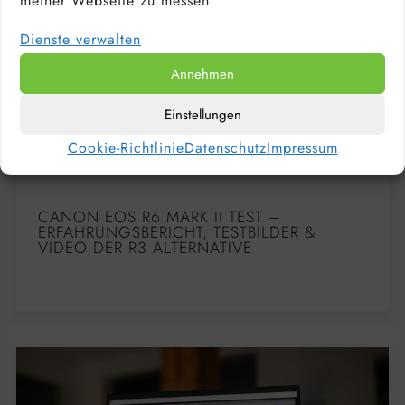
meiner Webseite zu messen.
Dienste verwalten
Annehmen
Einstellungen
Cookie-Richtlinie
Datenschutz
Impressum
CANON EOS R6 MARK II TEST –
ERFAHRUNGSBERICHT, TESTBILDER &
VIDEO DER R3 ALTERNATIVE