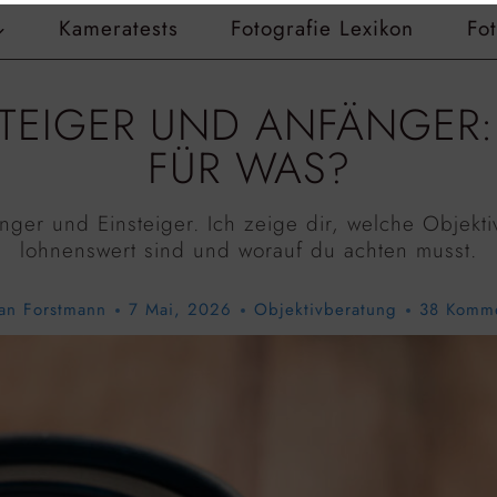
Kameratests
Fotografie Lexikon
Fo
STEIGER UND ANFÄNGER
FÜR WAS?
nger und Einsteiger. Ich zeige dir, welche Objekt
lohnenswert sind und worauf du achten musst.
an Forstmann
7 Mai, 2026
Objektivberatung
38 Komm