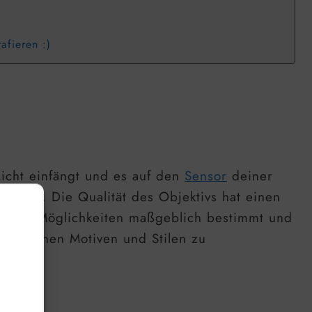
afieren :)
icht einfängt und es auf den
Sensor
deiner
ehmen. Die Qualität des Objektivs hat einen
afischen Möglichkeiten maßgeblich bestimmt und
rschiedenen Motiven und Stilen zu