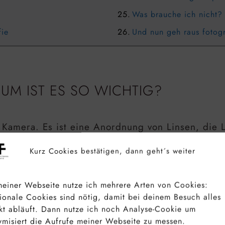
Was brauche ich nicht?
fie
Und nun geh raus fotogr
RUM IST ES SO WICHTIG?
 Kamera. Es ist eine Anordnung von Linsen, die L
e ein Objektiv kann deine Kamera kein Bild aufn
Kurz Cookies bestätigen, dann geht´s weiter
jektiv ist besonders wichtig, da es deine fotogr
in gutes Einsteigerobjektiv ermöglicht dir, mit ve
einer Webseite nutze ich mehrere Arten von Cookies:
 Technik überfordert zu fühlen.
ionale Cookies sind nötig, damit bei deinem Besuch alles
kt abläuft. Dann nutze ich noch Analyse-Cookie um
misiert die Aufrufe meiner Webseite zu messen.