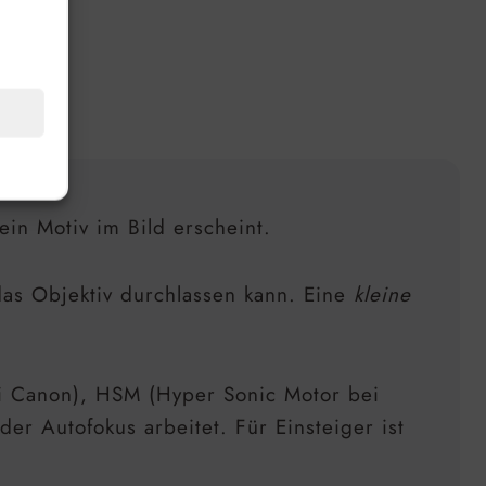
TIV?
in Motiv im Bild erscheint.
 das Objektiv durchlassen kann. Eine
kleine
ei Canon), HSM (Hyper Sonic Motor bei
er Autofokus arbeitet. Für Einsteiger ist