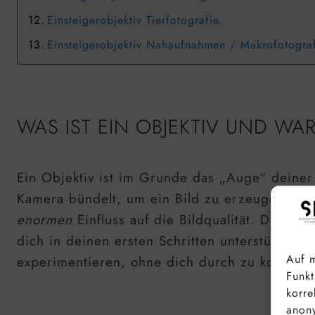
Einsteigerobjektiv Tierfotografie.
Einsteigerobjektiv Nahaufnahmen / Makrofotogra
WAS IST EIN OBJEKTIV UND WA
Ein Objektiv ist im Grunde das „Auge“ deiner
Kamera bündelt, um ein Bild zu erzeugen. Ohn
enormen
Einfluss auf die Bildqualität. Das Ob
dich in deinen ersten Schritten unterstützt. E
Auf m
experimentieren, ohne dich durch zu komplexe
Funkt
korre
anony