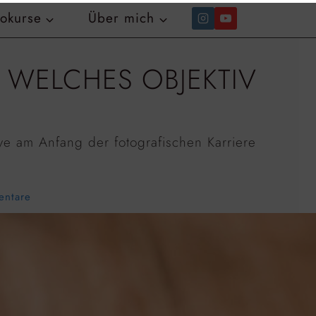
tokurse
Über mich
: WELCHES OBJEKTIV
ive am Anfang der fotografischen Karriere
entare