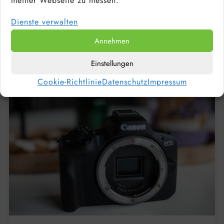
meiner Webseite zu messen.
LAPTOP FÜR BILDBEARBEITUNG &
FOTOGRAFEN – DARAUF MUSST DU
Dienste verwalten
ACHTEN
Annehmen
Einstellungen
Cookie-Richtlinie
Datenschutz
Impressum