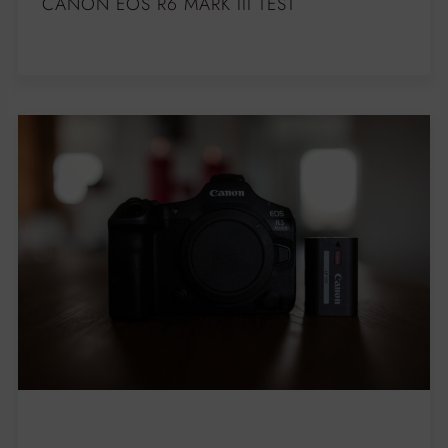
CANON EOS R6 MARK III TEST