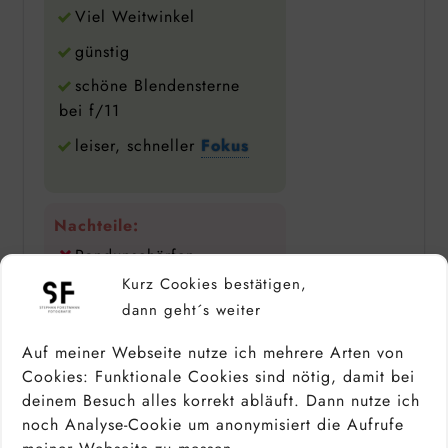
Viel Weitwinkel
günstig
schöne Blendensterne
bei f/11
leiser, schneller
Fokus
Nachteile:
Randunschärfen
Kurz Cookies bestätigen,
Vignettierung
dann geht´s weiter
Gehäuse aus Kunststoff
Auf meiner Webseite nutze ich mehrere Arten von
Nicht
Cookies: Funktionale Cookies sind nötig, damit bei
witterungsbeständig
deinem Besuch alles korrekt abläuft. Dann nutze ich
noch Analyse-Cookie um anonymisiert die Aufrufe