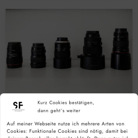
Kurz Cookies bestätigen,
dann geht´s weiter
PORTRAITOBJEKTIV: WELCHE OBJEKTIVE
EIGNEN SICH FÜR PORTRAITS? TOP 10 DER
Auf meiner Webseite nutze ich mehrere Arten von
BESTEN FESTBRENNWEITEN
Cookies: Funktionale Cookies sind nötig, damit bei