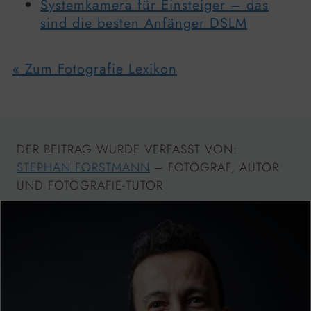
Systemkamera für Einsteiger – das
sind die besten Anfänger DSLM
« Zum Fotografie Lexikon
DER BEITRAG WURDE VERFASST VON:
STEPHAN FORSTMANN
– FOTOGRAF, AUTOR
UND FOTOGRAFIE-TUTOR