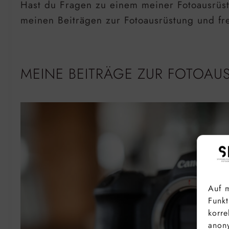
Hast du Fragen zu einem meiner Fotoausrüstu
meinen Beiträgen zur Fotoausrüstung und f
MEINE BEITRÄGE ZUR FOTOA
Auf m
Funkt
korre
anony