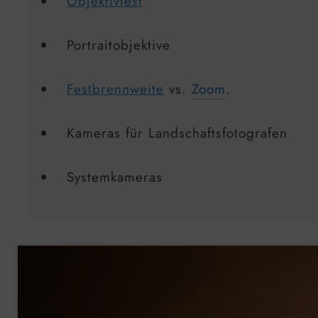
Objektivtest
Portraitobjektive
Festbrennweite
vs.
Zoom
.
Kameras für Landschaftsfotografen
Systemkameras