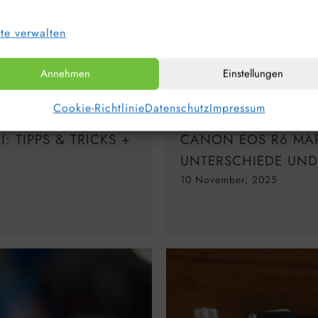
te verwalten
Annehmen
Einstellungen
Cookie-Richtlinie
Datenschutz
Impressum
 TIPPS & TRICKS +
CANON EOS R6 MARK
UNTERSCHIEDE UND
10 November, 2025