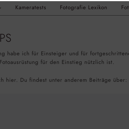
Kameratests
Fotografie Lexikon
Fo
PS
habe ich für Einsteiger und für fortgeschrittene 
otoausrüstung für den Einstieg nützlich ist.
h hier. Du findest unter anderem Beiträge über: