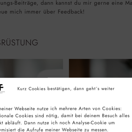
ngs-Beiträge, dann kannst du mir gerne eine Mai
reue mich immer über Feedback!
USRÜSTUNG
Kurz Cookies bestätigen, dann geht´s weiter
einer Webseite nutze ich mehrere Arten von Cookies:
ionale Cookies sind nötig, damit bei deinem Besuch alles
kt abläuft. Dann nutze ich noch Analyse-Cookie um
misiert die Aufrufe meiner Webseite zu messen.