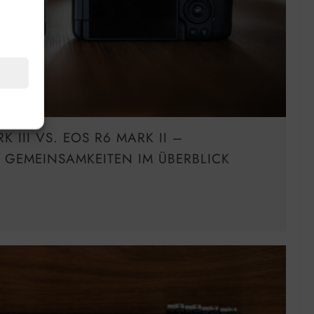
 III VS. EOS R6 MARK II –
 GEMEINSAMKEITEN IM ÜBERBLICK