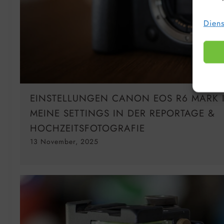
Diens
EINSTELLUNGEN CANON EOS R6 MARK II:
MEINE SETTINGS IN DER REPORTAGE &
HOCHZEITSFOTOGRAFIE
13 November, 2025