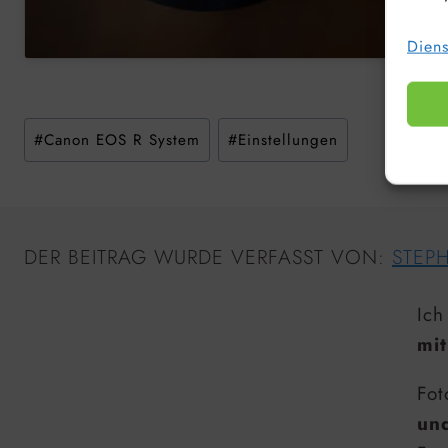
Diens
Schlagworte:
#
Canon EOS R System
#
Einstellungen
DER BEITRAG WURDE VERFASST VON:
STEP
Ich
mit
Fot
un