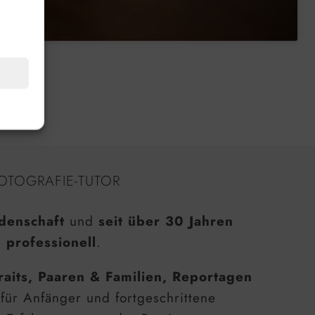
OTOGRAFIE-TUTOR
denschaft
und
seit über 30 Jahren
 professionell
.
raits, Paaren & Familien, Reportagen
 für Anfänger und fortgeschrittene