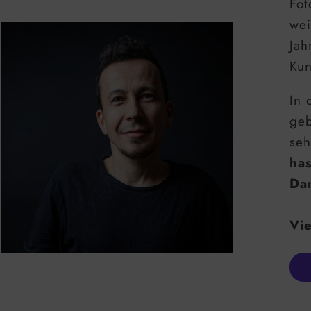
Fot
wei
Jah
Kun
In 
geb
seh
ha
Dam
Vie