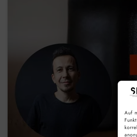
Auf m
Funkt
korre
anony