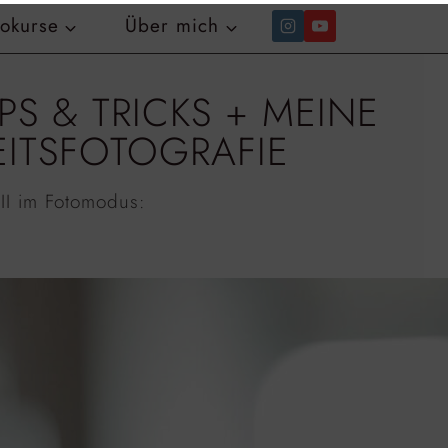
tokurse
Über mich
PS & TRICKS + MEINE
EITSFOTOGRAFIE
II im Fotomodus: