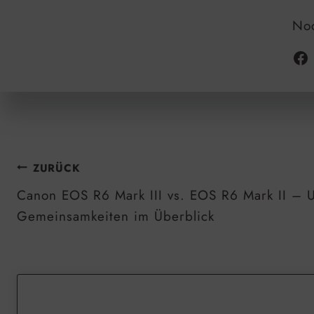
Noc
BEITRAGSNAVIGATION
ZURÜCK
Canon EOS R6 Mark III vs. EOS R6 Mark II – 
Gemeinsamkeiten im Überblick