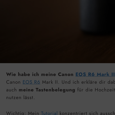
Wie habe ich meine Canon
EOS R6 Mark II
Canon
EOS R6
Mark II. Und ich erkläre dir da
auch
meine Tastenbelegung
für die Hochzeit
nutzen lässt.
Wichtig: Mein
Tutorial
konzentriert sich aussch