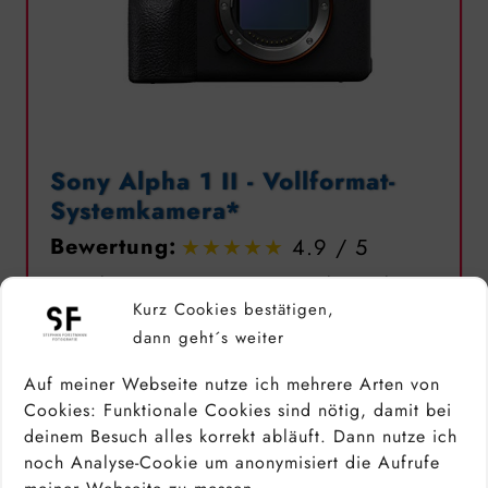
Sony Alpha 1 II - Vollformat-
Systemkamera*
Bewertung:
4.9
Die beste Sony Kamera am Markt. Punkt.
Kurz Cookies bestätigen,
Sonys Flagschiff-Vollformat-Kamera kann im
dann geht´s weiter
Prinzip alles und verwöhnt jeden Profi mit
tollen Funktionen: einen atemberaubend
Auf meiner Webseite nutze ich mehrere Arten von
guten Autofokus, keine sichtbaren Rolling
Cookies: Funktionale Cookies sind nötig, damit bei
Shutter Effekte beim lautlosen Fotografieren
deinem Besuch alles korrekt abläuft. Dann nutze ich
und das zusammen mit sehr guten
noch Analyse-Cookie um anonymisiert die Aufrufe
Videofunktionen. Die Alpha 1 ist in allen