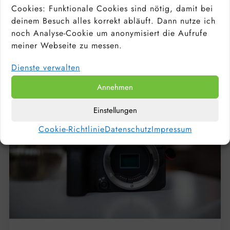
PORTRAITOBJEKTIV: WELCHE OBJEKTIVE
Cookies: Funktionale Cookies sind nötig, damit bei
EIGNEN SICH FÜR PORTRAITS? TOP 10 DER
BESTEN FESTBRENNWEITEN
deinem Besuch alles korrekt abläuft. Dann nutze ich
noch Analyse-Cookie um anonymisiert die Aufrufe
meiner Webseite zu messen.
Dienste verwalten
Annehmen
Einstellungen
Cookie-Richtlinie
Datenschutz
Impressum