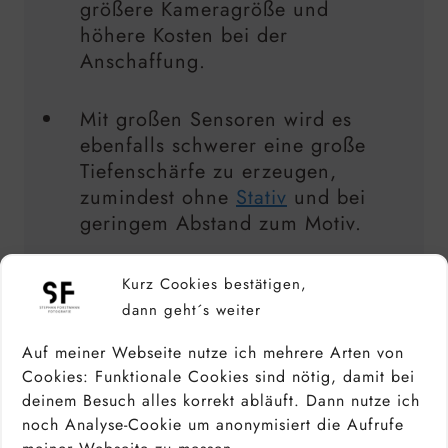
größere Kameragröße und
höhere Kosten bei der
Anschaffung.
Mit großen Sensoren wird es
ebenfalls schwerer eine große
Tiefenschärfe zu erzeugen,
zumindest ohne
Stativ
und bei
geringem Abstand zum Motiv.
Kurz Cookies bestätigen,
dann geht´s weiter
Auf meiner Webseite nutze ich mehrere Arten von
VORTEILE KLEINER SENSOREN
Cookies: Funktionale Cookies sind nötig, damit bei
deinem Besuch alles korrekt abläuft. Dann nutze ich
noch Analyse-Cookie um anonymisiert die Aufrufe