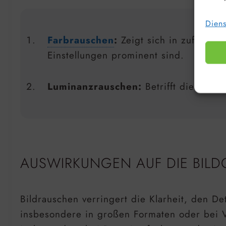
Diens
Farbrauschen
:
Zeigt sich in zufällig
Einstellungen prominent sind.
Luminanzrauschen:
Betrifft die Helli
AUSWIRKUNGEN AUF DIE BILD
Bildrauschen verringert die Klarheit, den De
insbesondere in großen Formaten oder bei V