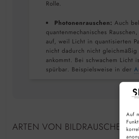
Rolle.
Photonenrauschen:
Auch bek
quantenmechanisches Rauschen, t
auf, weil Licht in quantisierten 
nicht dadurch nicht gleichmäßig 
ankommt. Bei schwachem Licht ist
spürbar. Beispielsweise in der
A
Auf m
Funkt
ARTEN VON BILDRAUSCHEN
korre
anony