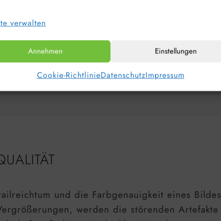
te verwalten
en Farbnuancen, die in homogenen Flächen auftret
Annehmen
Einstellungen
Cookie-Richtlinie
Datenschutz
Impressum
gkeit der Pixel und äußert sich in der Form von 
QUALITÄT
tailreichtum und die Farbgenauigkeit eines Bilde
ergrößerungen, werden die störenden Artefakte h