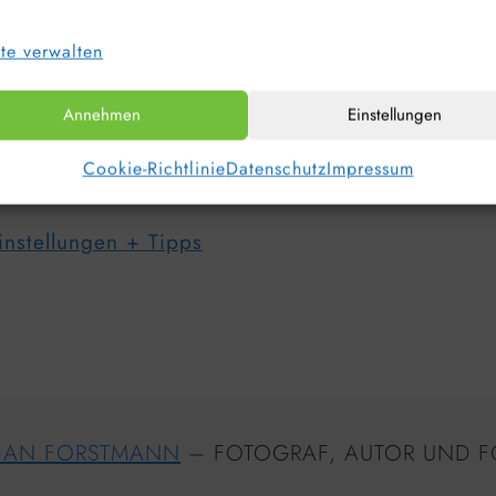
einungsbild von Rauschen zu minimieren.
te verwalten
RAW-Format kann die Möglichkeiten zur spätere
Annehmen
Einstellungen
Cookie-Richtlinie
Datenschutz
Impressum
instellungen + Tipps
HAN FORSTMANN
– FOTOGRAF, AUTOR UND F