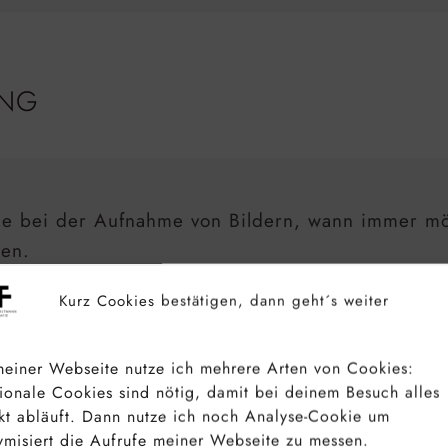
UNG
 bei der Aufnahme von Bildern, wann immer mög
ren.
Kurz Cookies bestätigen, dann geht´s weiter
ärfe und damit verbundene Rauschentwicklung 
ein.
einer Webseite nutze ich mehrere Arten von Cookies:
ionale Cookies sind nötig, damit bei deinem Besuch alles
hbearbeitung sowie der Bildbearbeitung kann R
kt abläuft. Dann nutze ich noch Analyse-Cookie um
zieren. Techniken wie das Verwenden von
Filter
o
misiert die Aufrufe meiner Webseite zu messen.