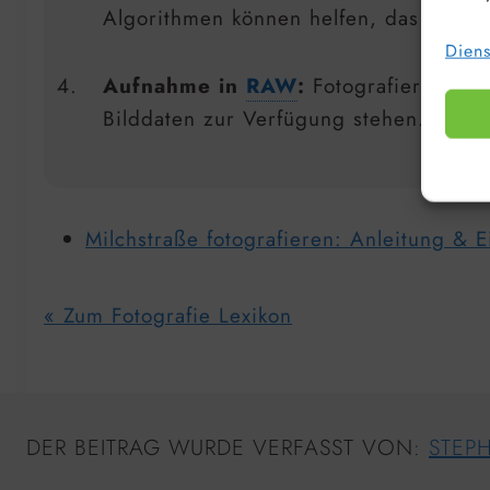
Algorithmen können helfen, das Ersch
Diens
Aufnahme in
RAW
:
Fotografieren im 
Bilddaten zur Verfügung stehen.
Milchstraße fotografieren: Anleitung & E
« Zum Fotografie Lexikon
DER BEITRAG WURDE VERFASST VON:
STEP