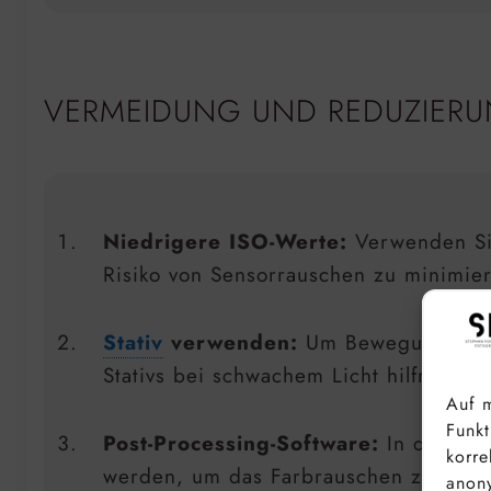
VERMEIDUNG UND REDUZIER
Niedrigere ISO-Werte:
Verwenden Sie
Risiko von Sensorrauschen zu minimie
Stativ
verwenden:
Um Bewegungsunsch
Stativs bei schwachem Licht hilfreich s
Auf m
Funkt
Post-Processing-Software:
In der Nac
korre
werden, um das Farbrauschen zu redu
anony