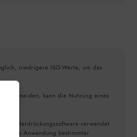
lich, niedrigere ISO-Werte, um das
zu vermeiden, kann die Nutzung eines
auschunterdrückungssoftware verwendet
der die Anwendung bestimmter