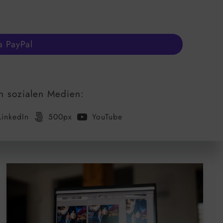
a PayPal
n sozialen Medien:
LinkedIn
500px
YouTube