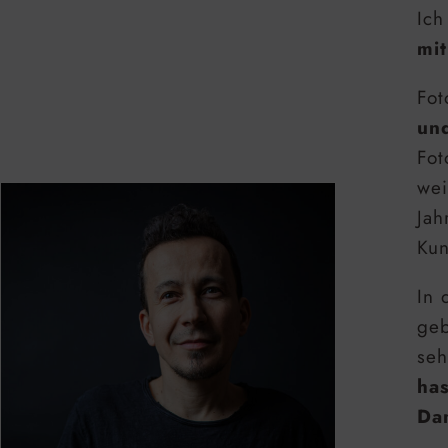
Ich
mit
Fot
un
Fot
wei
Jah
Kun
In 
geb
seh
ha
Dam