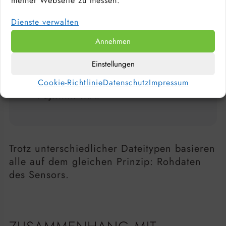
meiner Webseite zu messen.
Canon: .CR2 / .CR3
Dienste verwalten
Nikon
: .NEF
Annehmen
Einstellungen
Sony
: .ARW
Cookie-Richtlinie
Datenschutz
Impressum
Fujifilm: .RAF
Trotz unterschiedlicher Dateitypen basieren
alle auf dem gleichen Prinzip: Rohdaten
des Sensors.