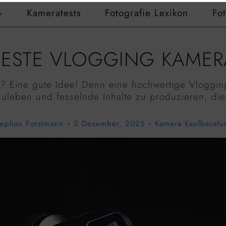
Kameratests
Fotografie Lexikon
Fo
BESTE VLOGGING KAMER
 Eine gute Idee! Denn eine hochwertige Vlogging
uszuleben und fesselnde Inhalte zu produzieren, di
tephan Forstmann
2 Dezember, 2025
Kamera Kaufberatu