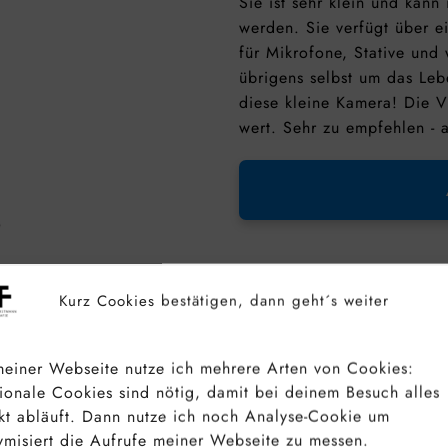
Sie ist sehr klein und kan
werden. Sie verfügt über e
für Mikrofone, Stative und
übrigens selbst um das Leb
diese kleine Kamera! Die Vi
wert. Sehr zu empfehlen - 
Kurz Cookies bestätigen, dann geht´s weiter
Sony Alpha ZV-E10
einer Webseite nutze ich mehrere Arten von Cookies:
(schwenkbarer Bil
ionale Cookies sind nötig, damit bei deinem Besuch alles
Echtzeit-Augen-A
kt abläuft. Dann nutze ich noch Analyse-Cookie um
Objektiv
misiert die Aufrufe meiner Webseite zu messen.