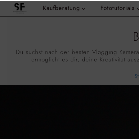
Zum
Kaufberatung
Fototutorials
Inhalt
springen
Du suchst nach der besten Vlogging Kamera?
ermöglicht es dir, deine Kreativität a
S