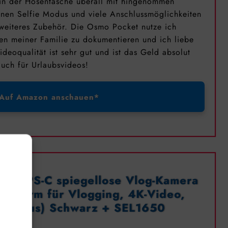
n in der Hosentasche überall mit hingenommen
inen Selfie Modus und viele Anschlussmöglichkeiten
 weiteres Zubehör. Die Osmo Pocket nutze ich
en meiner Familie zu dokumentieren und ich liebe
deoqualität ist sehr gut und ist das Geld absolut
auch für Urlaubsvideos!
Auf Amazon anschauen*
 | APS-C spiegellose Vlog-Kamera
dschirm für Vlogging, 4K-Video,
utofokus) Schwarz + SEL1650