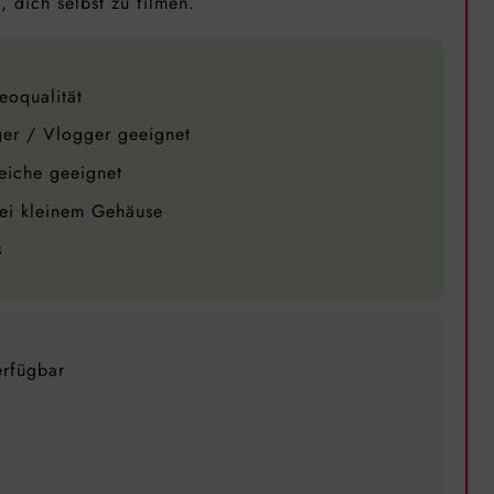
, dich selbst zu filmen.
eoqualität
ger / Vlogger geeignet
reiche geeignet
bei kleinem Gehäuse
s
erfügbar