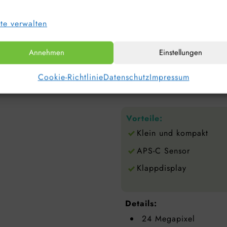
Eine bei Instagram-Influen
te verwalten
klein und trotzdem mit gu
Gutes Preis-Leistungsverhäl
Annehmen
Einstellungen
Gut für Instagram Blogger
120 Bildern pro Sekunde.
Cookie-Richtlinie
Datenschutz
Impressum
Kann natürlich auch einfa
Vorteile:
Klein und kompakt
APS-C Sensor
Klappdisplay
Details:
24 Megapixel