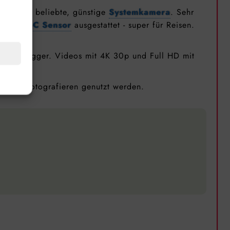
cern sehr beliebte, günstige
Systemkamera
. Sehr
tem
APS-C Sensor
ausgestattet - super für Reisen.
tnis
 und Vlogger. Videos mit 4K 30p und Full HD mit
ch zum Fotografieren genutzt werden.