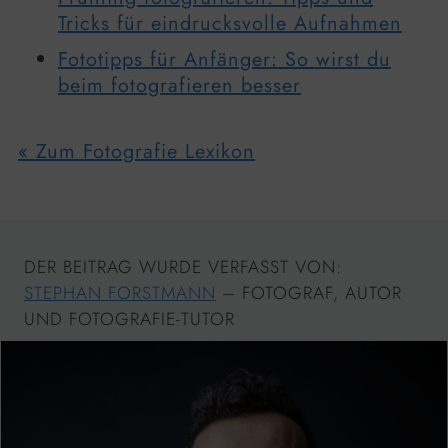
Tricks für eindrucksvolle Aufnahmen
Fototipps für Anfänger: So wirst du
beim fotografieren besser
« Zum Fotografie Lexikon
DER BEITRAG WURDE VERFASST VON:
STEPHAN FORSTMANN
– FOTOGRAF, AUTOR
UND FOTOGRAFIE-TUTOR