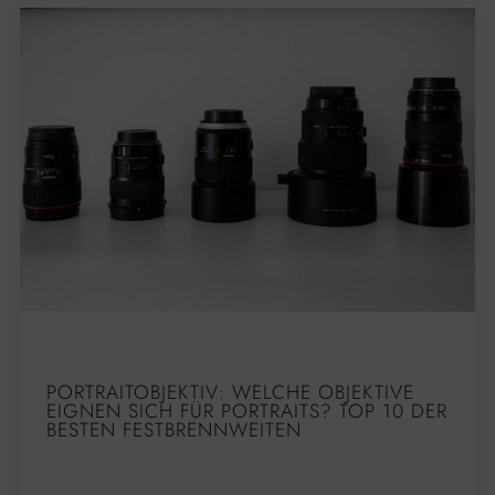
PORTRAITOBJEKTIV: WELCHE OBJEKTIVE
EIGNEN SICH FÜR PORTRAITS? TOP 10 DER
BESTEN FESTBRENNWEITEN