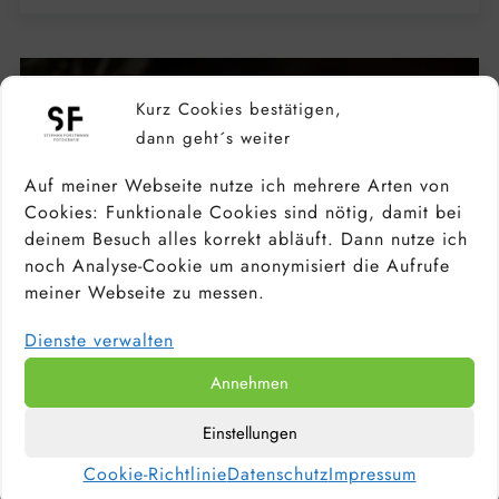
Kurz Cookies bestätigen,
dann geht´s weiter
Auf meiner Webseite nutze ich mehrere Arten von
Cookies: Funktionale Cookies sind nötig, damit bei
deinem Besuch alles korrekt abläuft. Dann nutze ich
noch Analyse-Cookie um anonymisiert die Aufrufe
meiner Webseite zu messen.
Dienste verwalten
Annehmen
Einstellungen
KAMERA FÜR ANFÄNGER &
HOBBYFOTOGRAFEN: DIE BESTEN
Cookie-Richtlinie
Datenschutz
Impressum
EINSTEIGERKAMERAS 2026