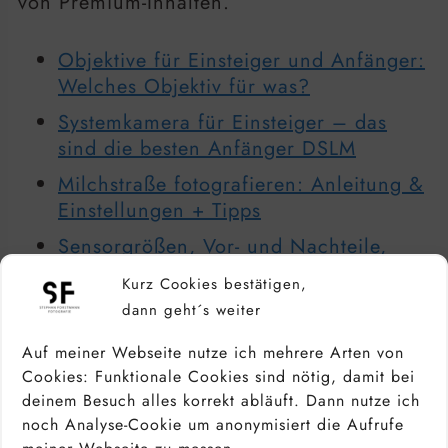
von Premium-Inhalten.
Objektive für Einsteiger und Anfänger:
Welches Objektiv für was?
Systemkamera für Einsteiger – das
sind die besten Anfänger DSLM
Milchstraße fotografieren: Anleitung &
Einstellungen + Tipps
Sensorgrößen, Vor- und Nachteile,
Anwendungsgebiete – Alles was du
Kurz Cookies bestätigen,
über die Sensorgröße wissen musst
dann geht´s weiter
Auf meiner Webseite nutze ich mehrere Arten von
« Zum Fotografie Lexikon
Cookies: Funktionale Cookies sind nötig, damit bei
deinem Besuch alles korrekt abläuft. Dann nutze ich
noch Analyse-Cookie um anonymisiert die Aufrufe