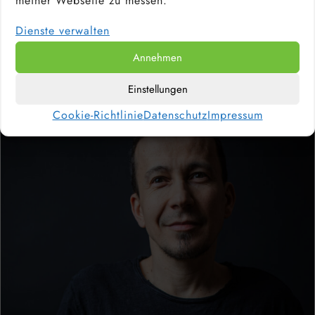
meiner Webseite zu messen.
DER BEITRAG WURDE VERFASST VON:
Dienste verwalten
STEPHAN FORSTMANN
– FOTOGRAF, AUTOR
Annehmen
UND FOTOGRAFIE-TUTOR
Einstellungen
Cookie-Richtlinie
Datenschutz
Impressum