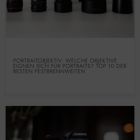
PORTRAITOBJEKTIV: WELCHE OBJEKTIVE
EIGNEN SICH FÜR PORTRAITS? TOP 10 DER
BESTEN FESTBRENNWEITEN