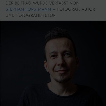
DER BEITRAG WURDE VERFASST VON:
STEPHAN FORSTMANN
– FOTOGRAF, AUTOR
UND FOTOGRAFIE-TUTOR