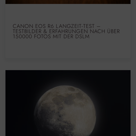
CANON EOS R6 LANGZEIT-TEST –
TESTBILDER & ERFAHRUNGEN NACH ÜBER
150000 FOTOS MIT DER DSLM