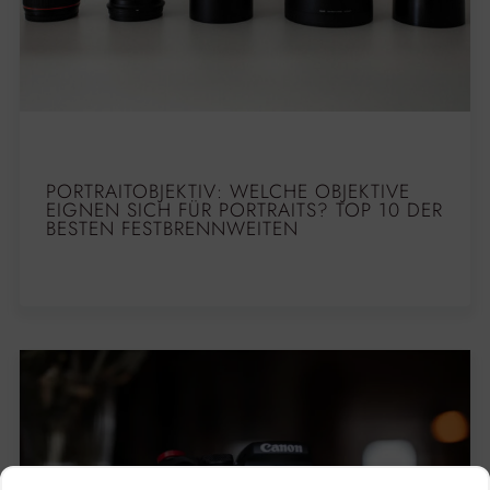
PORTRAITOBJEKTIV: WELCHE OBJEKTIVE
EIGNEN SICH FÜR PORTRAITS? TOP 10 DER
BESTEN FESTBRENNWEITEN