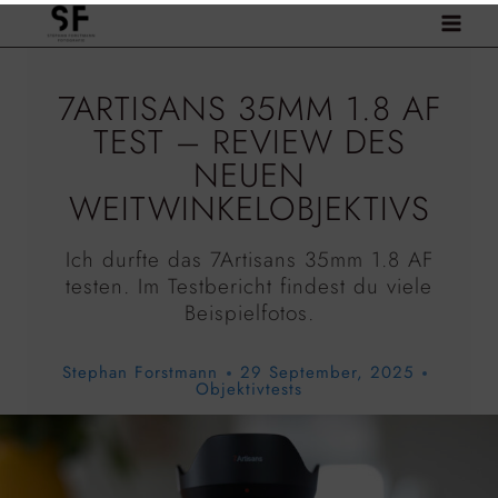
Zum
Inhalt
springen
7ARTISANS 35MM 1.8 AF
TEST – REVIEW DES
NEUEN
WEITWINKELOBJEKTIVS
Ich durfte das 7Artisans 35mm 1.8 AF
testen. Im Testbericht findest du viele
Beispielfotos.
Stephan Forstmann
29 September, 2025
Objektivtests