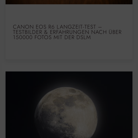
CANON EOS R6 LANGZEIT-TEST –
TESTBILDER & ERFAHRUNGEN NACH ÜBER
150000 FOTOS MIT DER DSLM