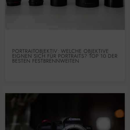
PORTRAITOBJEKTIV: WELCHE OBJEKTIVE
EIGNEN SICH FÜR PORTRAITS? TOP 10 DER
BESTEN FESTBRENNWEITEN