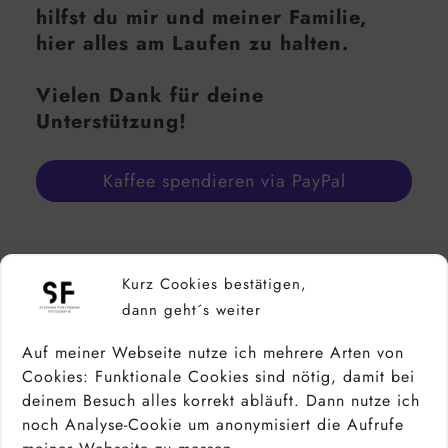
hilfst du mir und meiner Familie,
hier alles am Laufen zu halten.
Vielen Dank für deine
Unterstützung!
Kaffee spendieren via PayPal
Noch mehr von mir bzw. über mich
Kurz Cookies bestätigen,
findest du in den sozialen Medien:
dann geht´s weiter
Facebook
Instagram
Instagram
Auf meiner Webseite nutze ich mehrere Arten von
Pinterest
LinkedIn
500px
Cookies: Funktionale Cookies sind nötig, damit bei
YouTube
deinem Besuch alles korrekt abläuft. Dann nutze ich
noch Analyse-Cookie um anonymisiert die Aufrufe