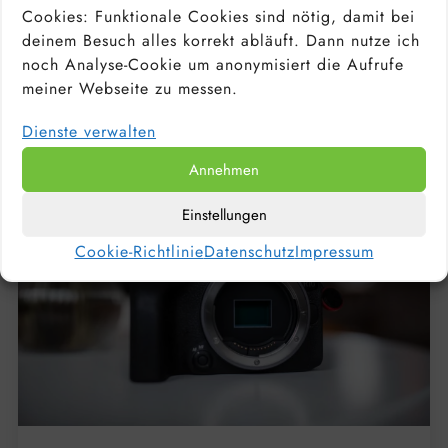
PORTRAITOBJEKTIV: WELCHE OBJEKTIVE
Cookies: Funktionale Cookies sind nötig, damit bei
EIGNEN SICH FÜR PORTRAITS? TOP 10 DER
BESTEN FESTBRENNWEITEN
deinem Besuch alles korrekt abläuft. Dann nutze ich
noch Analyse-Cookie um anonymisiert die Aufrufe
meiner Webseite zu messen.
Dienste verwalten
Annehmen
Einstellungen
Cookie-Richtlinie
Datenschutz
Impressum