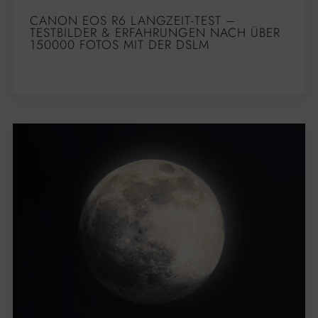
CANON EOS R6 LANGZEIT-TEST –
TESTBILDER & ERFAHRUNGEN NACH ÜBER
150000 FOTOS MIT DER DSLM