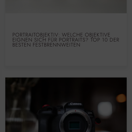
PORTRAITOBJEKTIV: WELCHE OBJEKTIVE
EIGNEN SICH FÜR PORTRAITS? TOP 10 DER
BESTEN FESTBRENNWEITEN