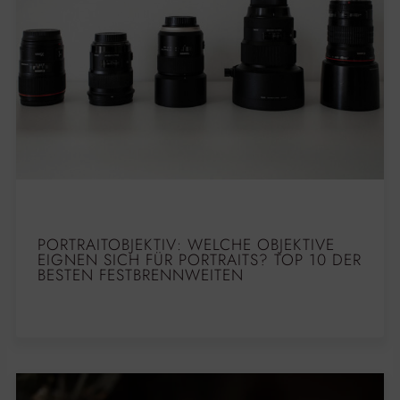
PORTRAITOBJEKTIV: WELCHE OBJEKTIVE
EIGNEN SICH FÜR PORTRAITS? TOP 10 DER
BESTEN FESTBRENNWEITEN