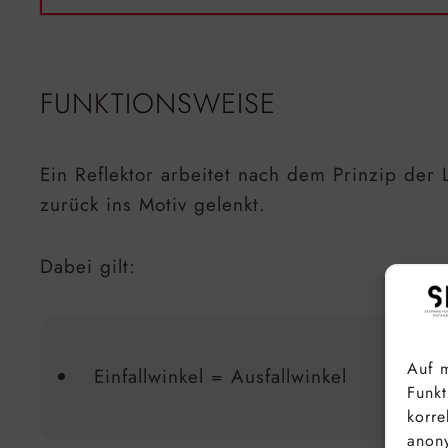
FUNKTIONSWEISE
Ein Reflektor arbeitet nach dem Prinzip der L
zurück ins Motiv gelenkt.
Dabei gilt:
Auf m
Einfallwinkel = Ausfallwinkel
Funkt
korre
anony