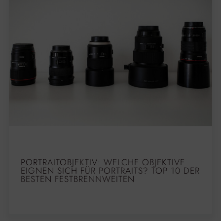
PORTRAITOBJEKTIV: WELCHE OBJEKTIVE
EIGNEN SICH FÜR PORTRAITS? TOP 10 DER
BESTEN FESTBRENNWEITEN