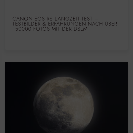
CANON EOS R6 LANGZEIT-TEST –
TESTBILDER & ERFAHRUNGEN NACH ÜBER
150000 FOTOS MIT DER DSLM