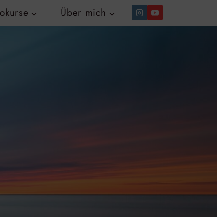
tokurse
Über mich