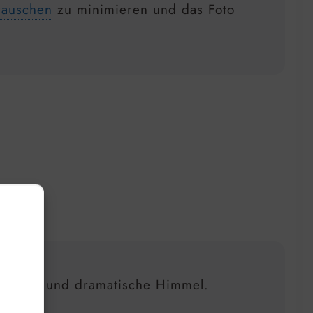
rauschen
zu minimieren und das Foto
rfälle) und dramatische Himmel.