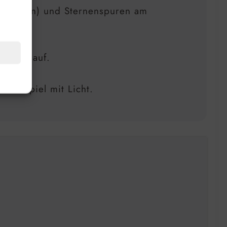
olichtern) und Sternenspuren am
chtverlauf.
zum Spiel mit Licht.