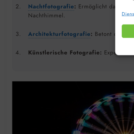
Nachtfotografie
:
Ermöglicht das Einfa
Diens
Nachthimmel.
Architekturfotografie
:
Betont die Str
Künstlerische Fotografie:
Experimente