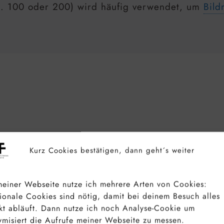
B. 100 oder 200) wird häufig verwendet, um
Bild
en fotografischen Szenarien Anwendung:
Kurz Cookies bestätigen, dann geht´s weiter
einer Webseite nutze ich mehrere Arten von Cookies:
ionale Cookies sind nötig, damit bei deinem Besuch alles
heit bei Wasserbewegungen (z. B. Flüsse, Wasse
kt abläuft. Dann nutze ich noch Analyse-Cookie um
misiert die Aufrufe meiner Webseite zu messen.