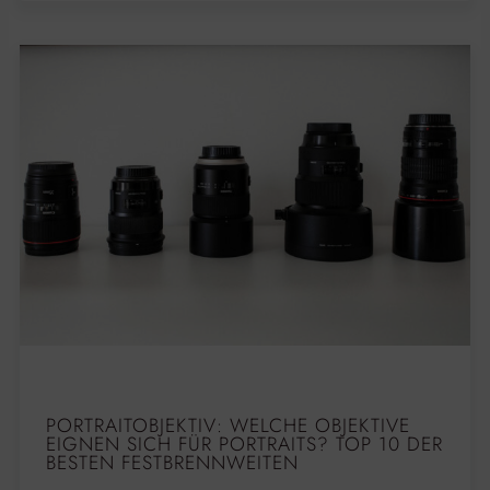
PORTRAITOBJEKTIV: WELCHE OBJEKTIVE
EIGNEN SICH FÜR PORTRAITS? TOP 10 DER
BESTEN FESTBRENNWEITEN