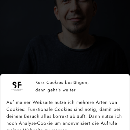
Kurz Cookies bestätigen,
dann geht´s weiter
Ich bin Stephan Forstmann,
Auf meiner Webseite nutze ich mehrere Arten von
Berufsfotograf aus Leidenschaft
und
Cookies: Funktionale Cookies sind nötig, damit bei
seit über 30 Jahren mit der Kamera
deinem Besuch alles korrekt abläuft. Dann nutze ich
unterwegs. Die letzten 10 davon
noch Analyse-Cookie um anonymisiert die Aufrufe
professionell
.