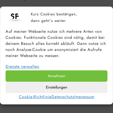
Ich bin Stephan, Berufsfotograf und Tutor.
Kurz Cookies bestätigen,
Auf meiner Webseite findest du wertvolle
dann geht´s weiter
Tipps zu Fotografie und Fotoequipment,
in denen ich mein Fachwissen mit dir
Auf meiner Webseite nutze ich mehrere Arten von
teile. Du kannst mir gerne eine Mail
Cookies: Funktionale Cookies sind nötig, damit bei
schreiben:
deinem Besuch alles korrekt abläuft. Dann nutze ich
noch Analyse-Cookie um anonymisiert die Aufrufe
meiner Webseite zu messen.
Kontaktformular
Dienste verwalten
Facebook
Instagram
Pinterest
LinkedIn
500px
YouTube
Annehmen
© 2026 Stephan Forstmann Fotografie
Einstellungen
Cookie-Richtlinie
Datenschutz
Impressum
Impressum
Datenschutz