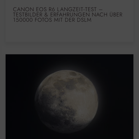
CANON EOS R6 LANGZEIT-TEST –
TESTBILDER & ERFAHRUNGEN NACH ÜBER
150000 FOTOS MIT DER DSLM