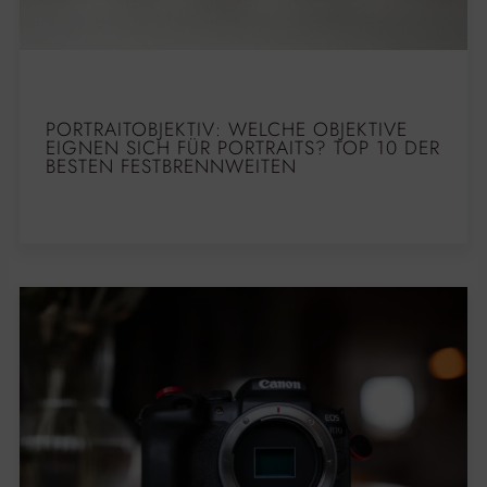
PORTRAITOBJEKTIV: WELCHE OBJEKTIVE
EIGNEN SICH FÜR PORTRAITS? TOP 10 DER
BESTEN FESTBRENNWEITEN