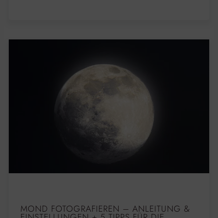
MOND FOTOGRAFIEREN – ANLEITUNG &
EINSTELLUNGEN + 5 TIPPS FÜR DIE