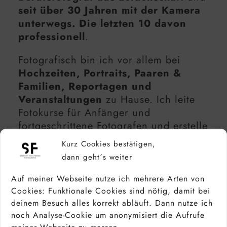
seit über 30 Jahren mit der Kamera
unterwegs. Die letzten 10 davon
professionell
.
Fotografisch bin ich vor allem bei
Hochzeiten, Portraits, Paaren &
Familien, Reportagen und
Veranstaltungen
zu Hause. Ich leite
Fotokurse für Anfänger und
fortgeschrittene Fotografen und erstelle
Tutorials, in denen ich meine
Kurz Cookies bestätigen,
Erfahrungen aus der Praxis weitergebe.
dann geht´s weiter
Bevor ich mich selbstständig gemacht
habe, kam ich aus der
IT
und habe
Auf meiner Webseite nutze ich mehrere Arten von
viele Jahre im
Marketing
gearbeitet.
Cookies: Funktionale Cookies sind nötig, damit bei
deinem Besuch alles korrekt abläuft. Dann nutze ich
Eine Kombination, die mir heute bei
noch Analyse-Cookie um anonymisiert die Aufrufe
Technik, Workflow und