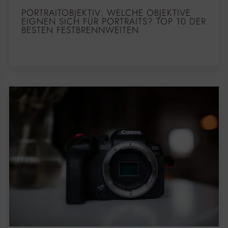
PORTRAITOBJEKTIV: WELCHE OBJEKTIVE
EIGNEN SICH FÜR PORTRAITS? TOP 10 DER
BESTEN FESTBRENNWEITEN