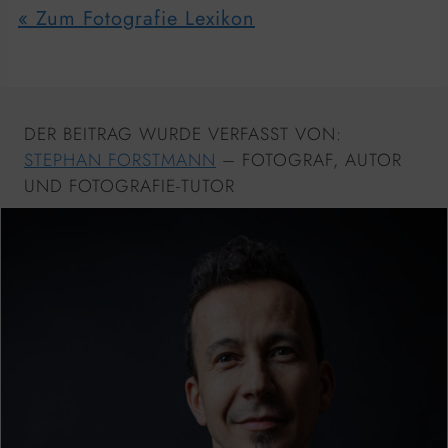
« Zum Fotografie Lexikon
DER BEITRAG WURDE VERFASST VON:
STEPHAN FORSTMANN
– FOTOGRAF, AUTOR
UND FOTOGRAFIE-TUTOR