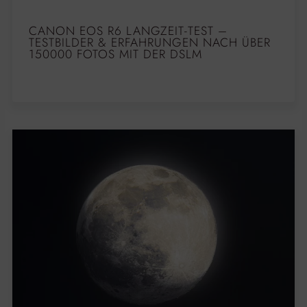
CANON EOS R6 LANGZEIT-TEST –
TESTBILDER & ERFAHRUNGEN NACH ÜBER
150000 FOTOS MIT DER DSLM