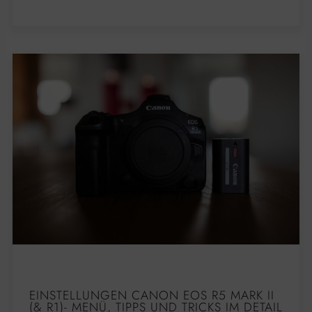
EINSTELLUNGEN CANON EOS R5 MARK II
(& R1)- MENÜ, TIPPS UND TRICKS IM DETAIL