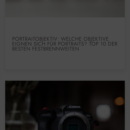
PORTRAITOBJEKTIV: WELCHE OBJEKTIVE
EIGNEN SICH FÜR PORTRAITS? TOP 10 DER
BESTEN FESTBRENNWEITEN