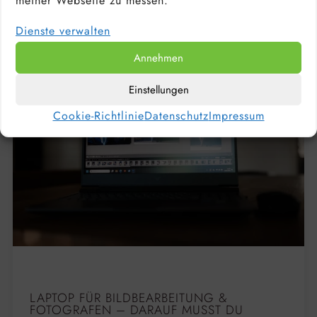
meiner Webseite zu messen.
Dienste verwalten
Annehmen
Einstellungen
Cookie-Richtlinie
Datenschutz
Impressum
LAPTOP FÜR BILDBEARBEITUNG &
FOTOGRAFEN – DARAUF MUSST DU