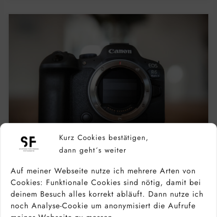
Kurz Cookies bestätigen,
dann geht´s weiter
Auf meiner Webseite nutze ich mehrere Arten von
CANON EOS R6 MARK II TEST –
Cookies: Funktionale Cookies sind nötig, damit bei
ERFAHRUNGSBERICHT, TESTBILDER &
deinem Besuch alles korrekt abläuft. Dann nutze ich
VIDEO DER R3 ALTERNATIVE
noch Analyse-Cookie um anonymisiert die Aufrufe