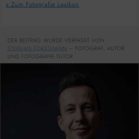
« Zum Fotografie Lexikon
DER BEITRAG WURDE VERFASST VON:
STEPHAN FORSTMANN
– FOTOGRAF, AUTOR
UND FOTOGRAFIE-TUTOR