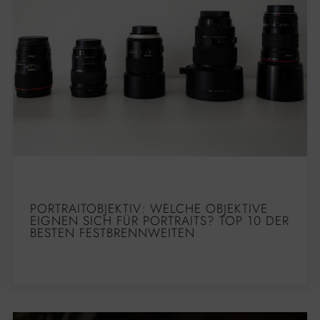
PORTRAITOBJEKTIV: WELCHE OBJEKTIVE
EIGNEN SICH FÜR PORTRAITS? TOP 10 DER
BESTEN FESTBRENNWEITEN