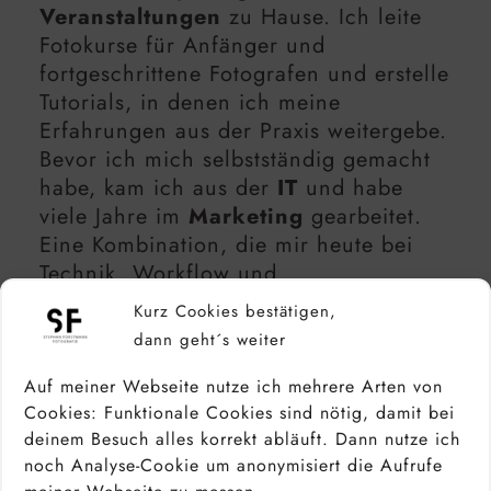
Veranstaltungen
zu Hause. Ich leite
Fotokurse für Anfänger und
fortgeschrittene Fotografen und erstelle
Tutorials, in denen ich meine
Erfahrungen aus der Praxis weitergebe.
Bevor ich mich selbstständig gemacht
habe, kam ich aus der
IT
und habe
viele Jahre im
Marketing
gearbeitet.
Eine Kombination, die mir heute bei
Technik, Workflow und
Kundenkommunikation enorm hilft.
Kurz Cookies bestätigen,
dann geht´s weiter
In diesen Beitrag habe ich viel
Rechercheaufwand, Zeit und Herzblut
Auf meiner Webseite nutze ich mehrere Arten von
investiert und ich gebe gerne mein
Cookies: Funktionale Cookies sind nötig, damit bei
Fachwissen an andere
deinem Besuch alles korrekt abläuft. Dann nutze ich
Fotografiebegeisterte weiter. Das macht
noch Analyse-Cookie um anonymisiert die Aufrufe