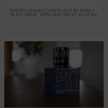
EINSTELLUNGEN CANON EOS R5 MARK II
(& R1)- MENÜ, TIPPS UND TRICKS IM DETAIL