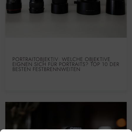
PORTRAITOBJEKTIV: WELCHE OBJEKTIVE
EIGNEN SICH FÜR PORTRAITS? TOP 10 DER
BESTEN FESTBRENNWEITEN