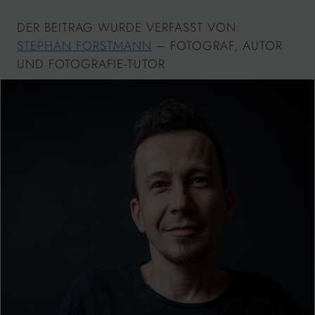
DER BEITRAG WURDE VERFASST VON:
STEPHAN FORSTMANN
– FOTOGRAF, AUTOR
UND FOTOGRAFIE-TUTOR