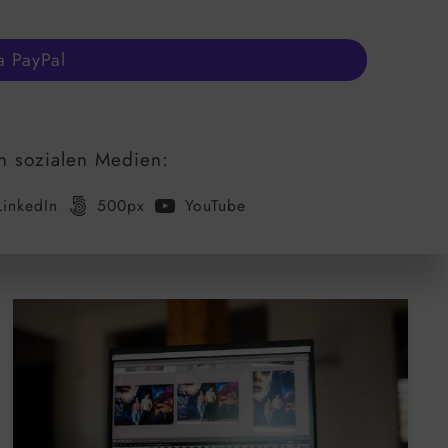
a PayPal
n sozialen Medien:
LinkedIn
500px
YouTube