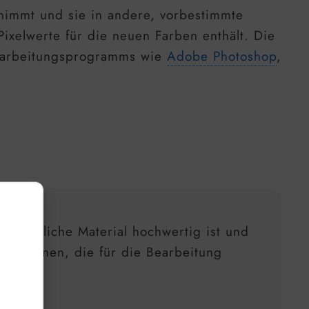
nnimmt und sie in andere, vorbestimmte
ixelwerte für die neuen Farben enthält. Die
bearbeitungsprogramms wie
Adobe Photoshop
,
prüngliche Material hochwertig ist und
rmationen, die für die Bearbeitung