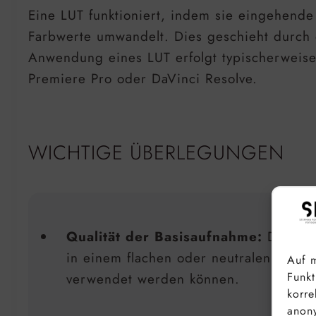
Eine LUT funktioniert, indem sie eingehende
Farbwerte umwandelt. Dies geschieht durch e
Anwendung eines LUT erfolgt typischerweis
Premiere Pro oder DaVinci Resolve.
WICHTIGE ÜBERLEGUNGEN
Qualität der Basisaufnahme:
Die Anw
in einem flachen oder neutralen Profi
Auf m
Funkt
verwendet werden können.
korre
anony