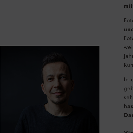
mit
Fot
un
Fot
wei
Jah
Kun
In 
geb
seh
ha
Dam
Vie