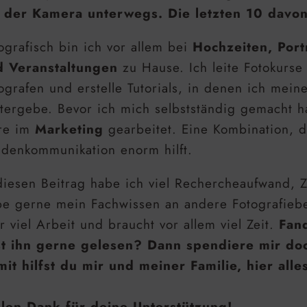
 der Kamera unterwegs. Die letzten 10 davon
ografisch bin ich vor allem bei
Hochzeiten, Port
d Veranstaltungen
zu Hause. Ich leite Fotokurse
ografen und erstelle Tutorials, in denen ich mein
tergebe. Bevor ich mich selbstständig gemacht 
re im
Marketing
gearbeitet. Eine Kombination, d
denkommunikation enorm hilft.
diesen Beitrag habe ich viel Rechercheaufwand, Z
e gerne mein Fachwissen an andere Fotografiebe
r viel Arbeit und braucht vor allem viel Zeit.
Fand
st ihn gerne gelesen? Dann spendiere mir do
it hilfst du mir und meiner Familie, hier alle
len Dank für deine Unterstützung!