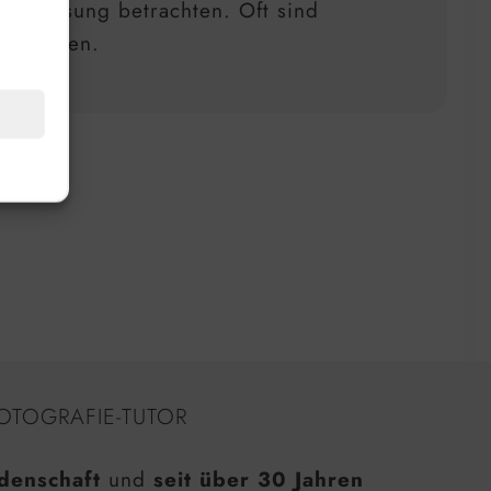
tige Lösung betrachten. Oft sind
 erzielen.
OTOGRAFIE-TUTOR
denschaft
und
seit über 30 Jahren