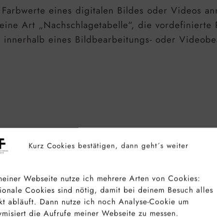
 Farbwerte eines digitalen Bildes oder Videos a
ine Art „Nachschlagetabelle“, die vordefinierte P
e innerhalb eines Bildbearbeitungs- oder Video
Kurz Cookies bestätigen, dann geht´s weiter
endung eines LUT ist erfolgreicher, wenn das urs
l aufgenommen wurde. Dies bewahrt mehr Farbinfo
einer Webseite nutze ich mehrere Arten von Cookies:
ionale Cookies sind nötig, damit bei deinem Besuch alles
kt abläuft. Dann nutze ich noch Analyse-Cookie um
misiert die Aufrufe meiner Webseite zu messen.