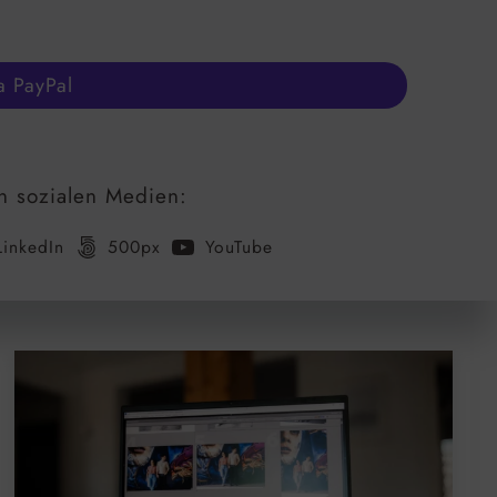
a PayPal
n sozialen Medien:
LinkedIn
500px
YouTube