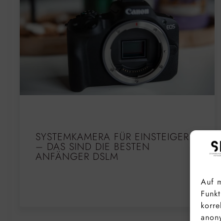
SYSTEMKAMERA FÜR EINSTEIGER
– DAS SIND DIE BESTEN
ANFÄNGER DSLM
Auf m
Funkt
korre
anony