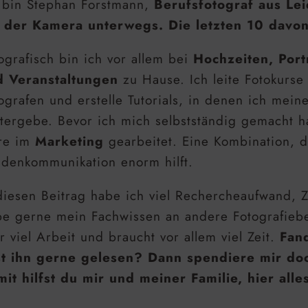
 bin Stephan Forstmann,
Berufsfotograf aus Lei
 der Kamera unterwegs. Die letzten 10 davon
ografisch bin ich vor allem bei
Hochzeiten, Port
d Veranstaltungen
zu Hause. Ich leite Fotokurse
ografen und erstelle Tutorials, in denen ich mein
tergebe. Bevor ich mich selbstständig gemacht 
re im
Marketing
gearbeitet. Eine Kombination, d
denkommunikation enorm hilft.
diesen Beitrag habe ich viel Rechercheaufwand, Z
e gerne mein Fachwissen an andere Fotografiebe
r viel Arbeit und braucht vor allem viel Zeit.
Fand
st ihn gerne gelesen? Dann spendiere mir do
it hilfst du mir und meiner Familie, hier alle